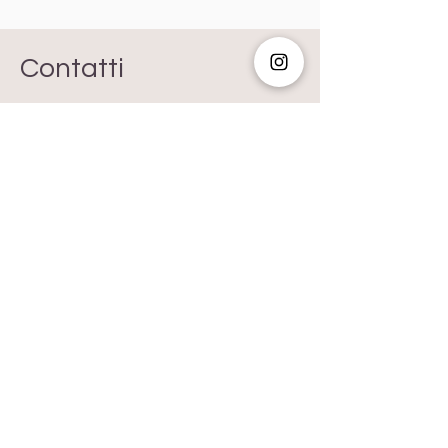
Contatti
Ferrara - Italia
Mail:
aimrispode@gmail.com
Tel:
+39 3486032418
Assistenza Clienti
FAQ
Shipping & Return
s
Store Policy
Payment Method