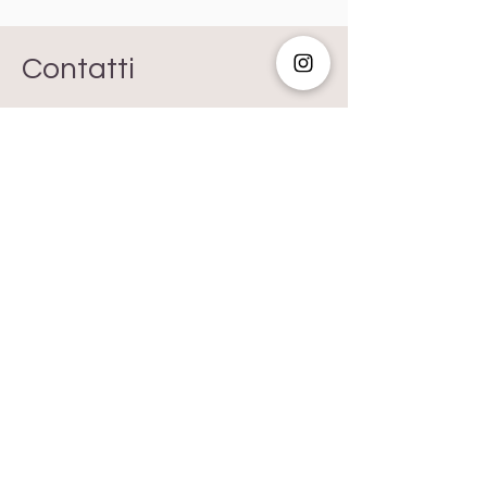
Contatti
Ferrara - Italia
Mail:
aimrispode@gmail.com
Tel:
+39 3486032418
Assistenza Clienti
FAQ
Shipping & Return
s
Store Policy
Payment Method