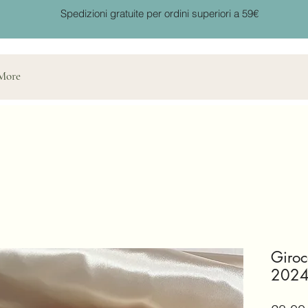
Spedizioni gratuite per ordini superiori a 59€
More
Giroc
202