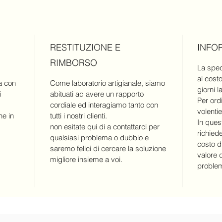
RESTITUZIONE E
INFO
RIMBORSO
La sped
al cost
a con
Come laboratorio artigianale, siamo
giorni l
i
abituati ad avere un rapporto
Per ordi
cordiale ed interagiamo tanto con
volentie
ne in
tutti i nostri clienti.
In ques
non esitate qui di a contattarci per
richiede
qualsiasi problema o dubbio e
costo d
saremo felici di cercare la soluzione
valore d
migliore insieme a voi.
problemi