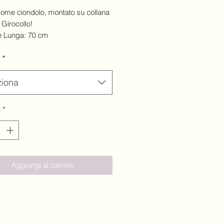
ome ciondolo, montato su collana
Girocollo!
e Lunga: 70 cm
e Corta 45 cm
*
ziona
à
*
Aggiungi al carrello