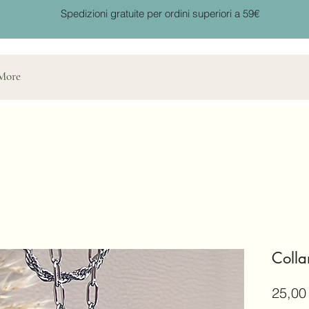
Spedizioni gratuite per ordini superiori a 59€
More
Coll
25,00