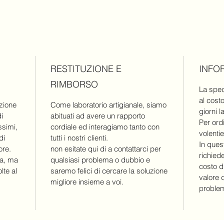
Come se
collana
Complet
anallerg
RESTITUZIONE E
INFO
RIMBORSO
La sped
al cost
zione
Come laboratorio artigianale, siamo
giorni l
di
abituati ad avere un rapporto
Per ordi
ssimi,
cordiale ed interagiamo tanto con
volentie
di
tutti i nostri clienti.
In ques
ore.
non esitate qui di a contattarci per
richiede
na, ma
qualsiasi problema o dubbio e
costo d
lte al
saremo felici di cercare la soluzione
valore d
migliore insieme a voi.
problemi