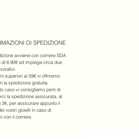
mpre si può indossare come
 oppure bracciale
amente lavorata a mano e
ica.
RMAZIONI DI SPEDIZIONE
izione avviene con corriere SDA
o di 6.90€ ed impiega circa due
avorativi.
ni superiori ai 59€ vi offriremo
ri la spedizione gratuita.
to caso vi consigliamo peró di
rci la spedizione assicurata, al
i 3€, per assicurare appunto il
ei vostri gioielli in caso di
 con il corriere.