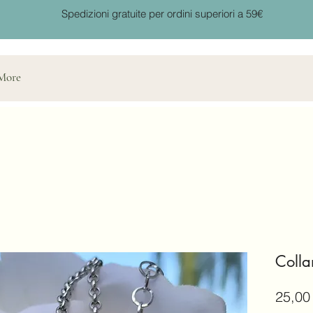
Spedizioni gratuite per ordini superiori a 59€
More
Colla
25,00