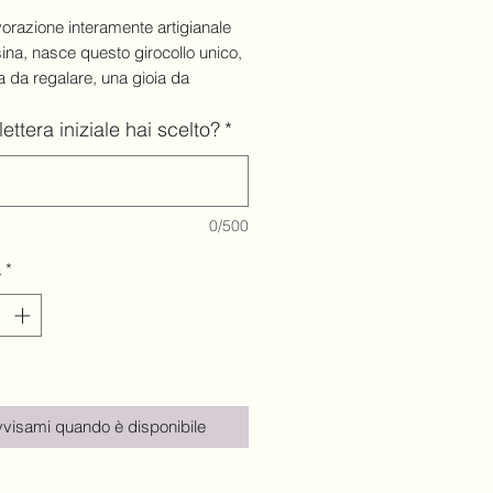
vorazione interamente artigianale
sina, nasce questo girocollo unico,
a da regalare, una gioia da
re.
ettera iniziale hai scelto?
*
5 cm, con catena in acciaio color
.
olo è unico, lavorato strato su
in trasparenza, un cerchio di luce
0/500
sito da scaglie in madreperla e
 colore Turchese Scuro, con
à
*
a della letterina iniziale!
, durevole, anallergica e versatile!
visami quando è disponibile