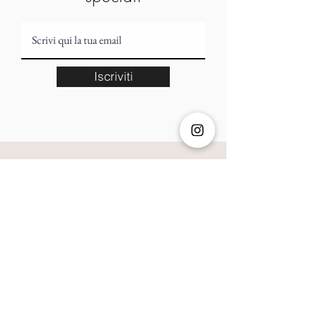
problemi con il corriere.
Iscriviti
Contatti
Ferrara - Italia
Mail:
aimrispode@gmail.com
Tel:
+39 3486032418
Assistenza Clienti